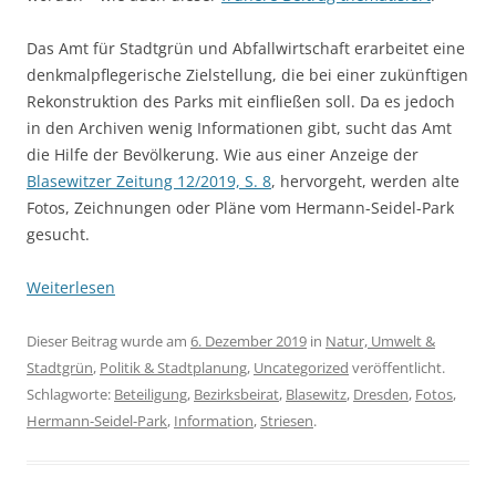
Das Amt für Stadtgrün und Abfallwirtschaft erarbeitet eine
denkmalpflegerische Zielstellung, die bei einer zukünftigen
Rekonstruktion des Parks mit einfließen soll. Da es jedoch
in den Archiven wenig Informationen gibt, sucht das Amt
die Hilfe der Bevölkerung. Wie aus einer Anzeige der
Blasewitzer Zeitung 12/2019, S. 8
, hervorgeht, werden alte
Fotos, Zeichnungen oder Pläne vom Hermann-Seidel-Park
gesucht.
Weiterlesen
Dieser Beitrag wurde am
6. Dezember 2019
in
Natur, Umwelt &
Stadtgrün
,
Politik & Stadtplanung
,
Uncategorized
veröffentlicht.
Schlagworte:
Beteiligung
,
Bezirksbeirat
,
Blasewitz
,
Dresden
,
Fotos
,
Hermann-Seidel-Park
,
Information
,
Striesen
.