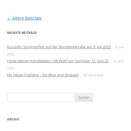
Beitragsnavigation
←
Ältere Beiträge
NEUESTE BEITRÄGE
Kurzinfo: Sommerfest auf der Borsbergstraße am 9. Juli 2022
9. Juli
2022
Finde deinen Kandidaten: OB-Wahl am Sonntag, 12. Juni 22
10. Juni
2022
Ein neuer Frühling… für Blog und Striesen
28. April 2022
Suchen
nach:
ARCHIV