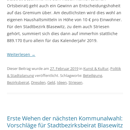
Ortsbeirat) geht auch ein Gewinn an Entscheidungshoheit
auf das Gremium über. Am deutlichsten wird dies wohl an
eigenen Haushaltsmitteln in Höhe von 10 € pro Einwohner.
Für den Stadtbezirk Blasewitz, zu dem auch Striesen
gehört, summiert sich dies dann auf immerhin stattliche
889.170 Euro allein für das Kalenderjahr 2019.
Weiterlesen
→
Dieser Beitrag wurde am
27. Februar 2019
in
Kunst & Kultur
,
Politik
& Stadtplanung
veröffentlicht. Schlagworte:
Beteiligung
,
Bezirksbeirat
,
Dresden
,
Geld
,
Ideen
,
Striesen
.
Erste Wehen der nächsten Kommunalwahl:
Vorschläge für Stadtbezirksbeirat Blasewitz