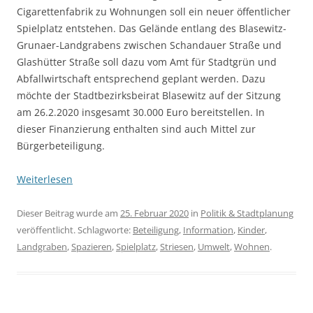
Cigarettenfabrik zu Wohnungen soll ein neuer öffentlicher
Spielplatz entstehen. Das Gelände entlang des Blasewitz-
Grunaer-Landgrabens zwischen Schandauer Straße und
Glashütter Straße soll dazu vom Amt für Stadtgrün und
Abfallwirtschaft entsprechend geplant werden. Dazu
möchte der Stadtbezirksbeirat Blasewitz auf der Sitzung
am 26.2.2020 insgesamt 30.000 Euro bereitstellen. In
dieser Finanzierung enthalten sind auch Mittel zur
Bürgerbeteiligung.
Weiterlesen
Dieser Beitrag wurde am
25. Februar 2020
in
Politik & Stadtplanung
veröffentlicht. Schlagworte:
Beteiligung
,
Information
,
Kinder
,
Landgraben
,
Spazieren
,
Spielplatz
,
Striesen
,
Umwelt
,
Wohnen
.