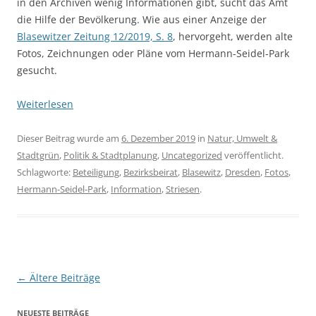
in den Archiven wenig Informationen gibt, sucht das Amt
die Hilfe der Bevölkerung. Wie aus einer Anzeige der
Blasewitzer Zeitung 12/2019, S. 8
, hervorgeht, werden alte
Fotos, Zeichnungen oder Pläne vom Hermann-Seidel-Park
gesucht.
Weiterlesen
Dieser Beitrag wurde am
6. Dezember 2019
in
Natur, Umwelt &
Stadtgrün
,
Politik & Stadtplanung
,
Uncategorized
veröffentlicht.
Schlagworte:
Beteiligung
,
Bezirksbeirat
,
Blasewitz
,
Dresden
,
Fotos
,
Hermann-Seidel-Park
,
Information
,
Striesen
.
Beitragsnavigation
←
Ältere Beiträge
NEUESTE BEITRÄGE