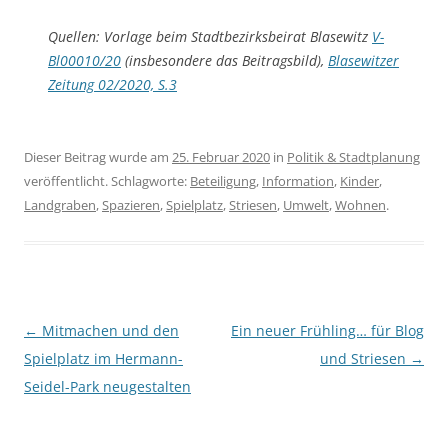
Quellen: Vorlage beim Stadtbezirksbeirat Blasewitz
V-
Bl00010/20
(insbesondere das Beitragsbild),
Blasewitzer
Zeitung 02/2020, S.3
Dieser Beitrag wurde am
25. Februar 2020
in
Politik & Stadtplanung
veröffentlicht. Schlagworte:
Beteiligung
,
Information
,
Kinder
,
Landgraben
,
Spazieren
,
Spielplatz
,
Striesen
,
Umwelt
,
Wohnen
.
Beitragsnavigation
←
Mitmachen und den
Ein neuer Frühling… für Blog
Spielplatz im Hermann-
und Striesen
→
Seidel-Park neugestalten