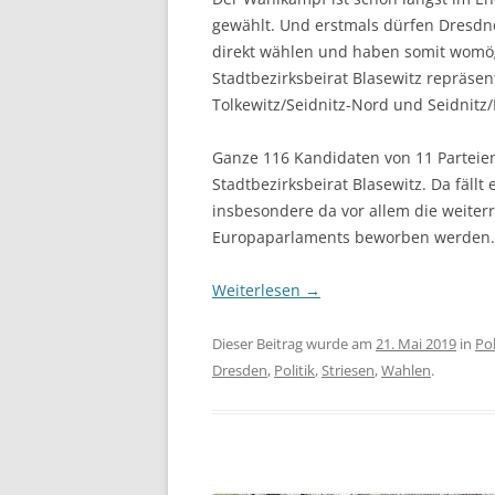
gewählt. Und erstmals dürfen Dresdne
direkt wählen und haben somit womö
Stadtbezirksbeirat Blasewitz repräsent
Tolkewitz/Seidnitz-Nord und Seidnitz
Ganze 116 Kandidaten von 11 Parteien 
Stadtbezirksbeirat Blasewitz. Da fäll
insbesondere da vor allem die weiter
Europaparlaments beworben werden.
Weiterlesen
→
Dieser Beitrag wurde am
21. Mai 2019
in
Po
Dresden
,
Politik
,
Striesen
,
Wahlen
.