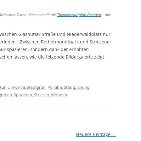
riesener Osten. Karte erstellt mit
Themenstadtplan Dresden
– alle
 zwischen Glashütter Straße und Niederwaldplatz nur
erleben“. Zwischen Rothermundtpark und Striesener
nur spazieren, sondern dank der erhöhten
eifen lassen, wie die folgende Bildergalerie zeigt
tur, Umwelt & Stadtgrün
,
Politik & Stadtplanung
graben
,
Spazieren
,
Striesen
,
Wohnen
.
Neuere Beiträge
→