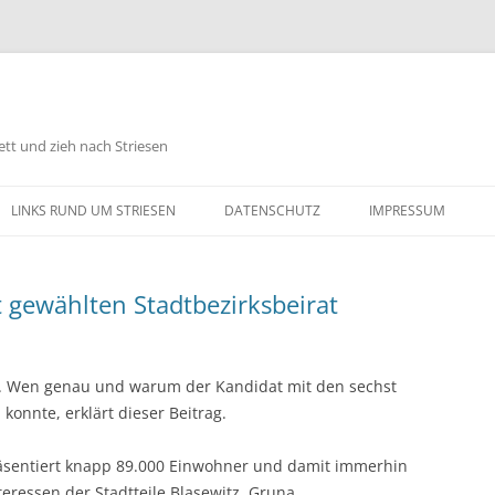
tt und zieh nach Striesen
Zum
Inhalt
LINKS RUND UM STRIESEN
DATENSCHUTZ
IMPRESSUM
springen
t gewählten Stadtbezirksbeirat
lt. Wen genau und warum der Kandidat mit den sechst
konnte, erklärt dieser Beitrag.
räsentiert knapp 89.000 Einwohner und damit immerhin
nteressen der Stadtteile Blasewitz, Gruna,