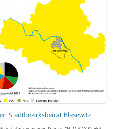
n Stadtbezirksbeirat Blasewitz
ndspurt: Am kommenden Sonntag (26. Mai 2019) wird