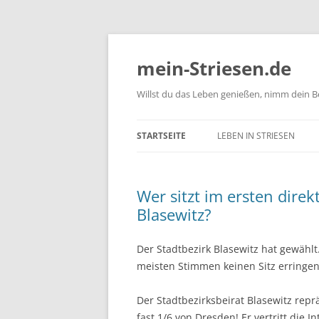
mein-Striesen.de
Willst du das Leben genießen, nimm dein Be
STARTSEITE
LEBEN IN STRIESEN
DAS IST STRIESEN
Wer sitzt im ersten direk
SPIELPLÄTZE IN STRIESEN
Blasewitz?
Der Stadtbezirk Blasewitz hat gewäh
meisten Stimmen keinen Sitz erringen 
Der Stadtbezirksbeirat Blasewitz rep
fast 1/6 von Dresden! Er vertritt die I