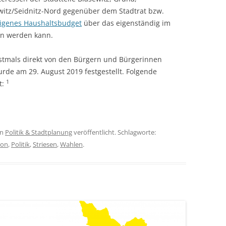
ewitz/Seidnitz-Nord gegenüber dem Stadtrat bzw.
igenes Haushaltsbudget
über das eigenständig im
en werden kann.
stmals direkt von den Bürgern und Bürgerinnen
rde am 29. August 2019 festgestellt. Folgende
1
t:
in
Politik & Stadtplanung
veröffentlicht. Schlagworte:
ion
,
Politik
,
Striesen
,
Wahlen
.